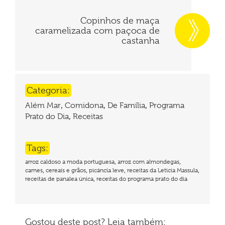
Copinhos de maça
caramelizada com paçoca de
castanha
Categoria:
,
,
,
Além Mar
Comidona
De Família
Programa
,
Prato do Dia
Receitas
Tags:
,
,
arroz caldoso a moda portuguesa
arroz com almondegas
,
,
,
,
carnes
cereais e grãos
picância leve
receitas da Leticia Massula
,
receitas de panalea única
receitas do programa prato do dia
Gostou deste post? Leia também: