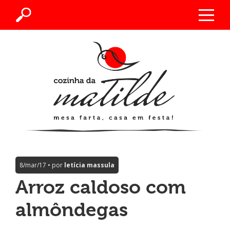
8/mar/17 • por
letícia massula
Arroz caldoso com
almôndegas