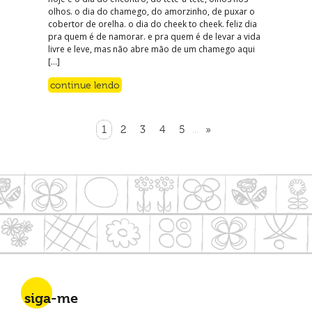
olhos. o dia do chamego, do amorzinho, de puxar o
cobertor de orelha. o dia do cheek to cheek. feliz dia
pra quem é de namorar. e pra quem é de levar a vida
livre e leve, mas não abre mão de um chamego aqui
[…]
continue lendo
1
2
3
4
5
»
...
siga-me