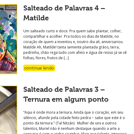
Salteado de Palavras 4 –
Matilde
Um salteado curto e doce. Pra quem sabe plantar, colher,
compartilhar e acolher. Pra todos os dias de Matilde, no
coração de quem a inventou e, noutro dia ali, aniversariou.
Matilde Ah, Matilde! tanta semente plantada grãos, terra,
pedrinha, chão rega tudo com afeto e água de reúso já se vê
folhas, flores, frutos de […]
continue lendo
Salteado de Palavras 3 –
Ternura em algum ponto
“Aqui é onde mora a ternura. Ainda que o coração, em seu
silêncio, afunde pela cidade feito pedra − sabe que este é o
ponto da ternura.” (Tal Nitzán) Mulher de uns e outros
talentos, Muriel não é nenhum destaque quando a arte a
conjugar é com o verbo cozinhar. Mais que talento, interesse