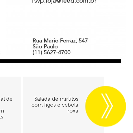
ral de
Salada de mirtilos
com figos e cebola
om
roxa
as