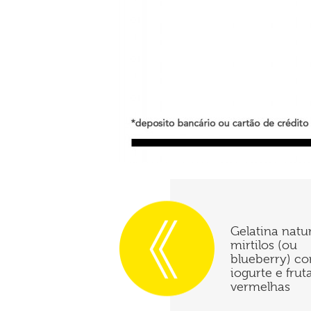
Gelatina natu
mirtilos (ou
blueberry) c
iogurte e frut
vermelhas