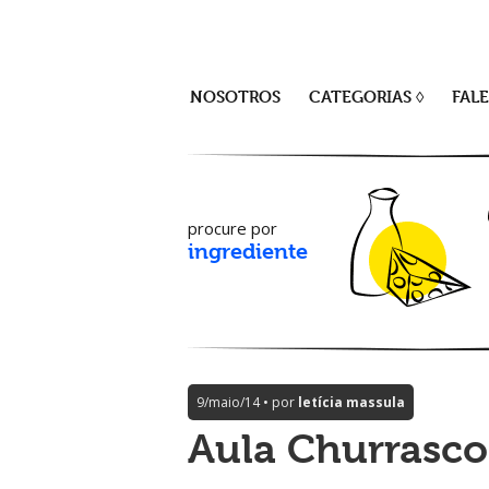
NOSOTROS
CATEGORIAS ◊
FAL
procure por
ingrediente
9/maio/14 • por
letícia massula
Aula Churrasco