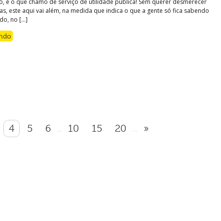
o, é o que chamo de serviço de utilidade pública! Sem querer desmerecer
as, este aqui vai além, na medida que indica o que a gente só fica sabendo
do, no […]
endo
4
5
6
10
15
20
»
...
...