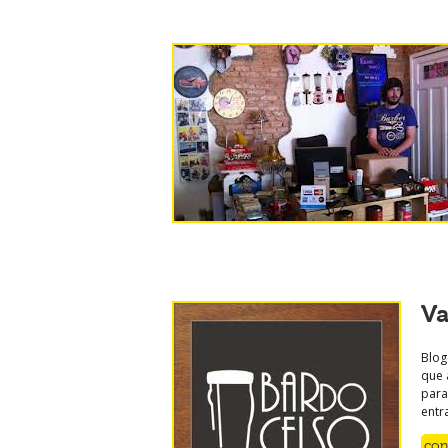
Va
Blog
que 
para
entr
con