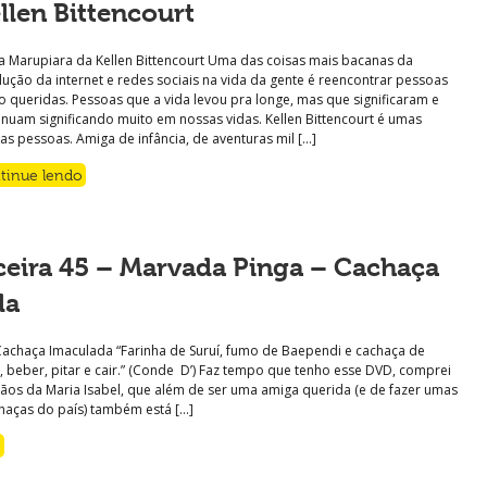
llen Bittencourt
ha Marupiara da Kellen Bittencourt Uma das coisas mais bacanas da
lução da internet e redes sociais na vida da gente é reencontrar pessoas
o queridas. Pessoas que a vida levou pra longe, mas que significaram e
inuam significando muito em nossas vidas. Kellen Bittencourt é umas
as pessoas. Amiga de infância, de aventuras mil […]
tinue lendo
eira 45 – Marvada Pinga – Cachaça
da
Cachaça Imaculada “Farinha de Suruí, fumo de Baependi e cachaça de
r, beber, pitar e cair.” (Conde D’) Faz tempo que tenho esse DVD, comprei
ãos da Maria Isabel, que além de ser uma amiga querida (e de fazer umas
haças do país) também está […]
o