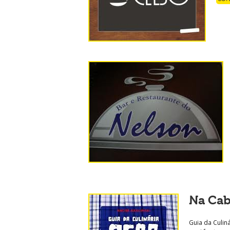
Na Cab
Guia da Culiná