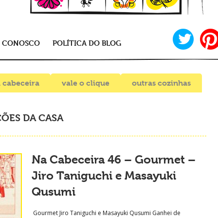
E CONOSCO
POLÍTICA DO BLOG
 cabeceira
vale o clique
outras cozinhas
ÕES DA CASA
Na Cabeceira 46 – Gourmet –
Jiro Taniguchi e Masayuki
Qusumi
Gourmet Jiro Taniguchi e Masayuki Qusumi Ganhei de