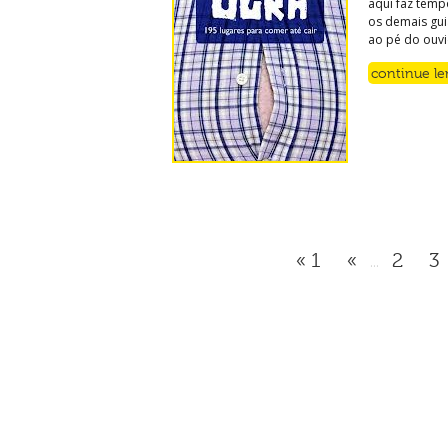
aqui faz temp
os demais gui
ao pé do ouvi
continue l
« 1
«
2
3
...