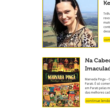
Ke
Tril
revo
muit
cont
dess
con
Na Cabec
Imacula
Marvada Pinga – 
Parati. É só come
em Parati pelas m
das melhores cac
continue lend