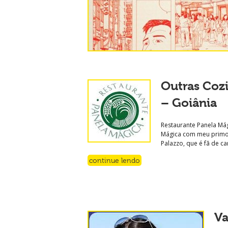
Outras Coz
– Goiânia
Restaurante Panela Mág
Mágica com meu primo M
Palazzo, que é fã de ca
continue lendo
Va