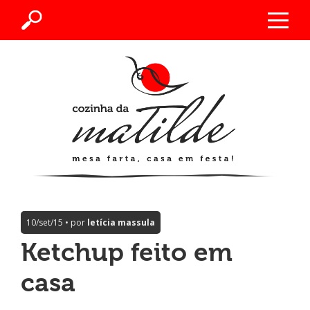
10/set/15 • por
letícia massula
Ketchup feito em
casa