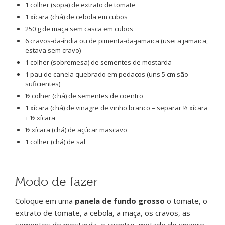
1 colher (sopa) de extrato de tomate
1 xícara (chá) de cebola em cubos
250 g de maçã sem casca em cubos
6 cravos-da-índia ou de pimenta-da-jamaica (usei a jamaica,
estava sem cravo)
1 colher (sobremesa) de sementes de mostarda
1 pau de canela quebrado em pedaços (uns 5 cm são
suficientes)
½ colher (chá) de sementes de coentro
1 xícara (chá) de vinagre de vinho branco – separar ½ xícara
+ ½ xícara
½ xícara (chá) de açúcar mascavo
1 colher (chá) de sal
Modo de fazer
Coloque em uma
panela de fundo grosso
o tomate, o
extrato de tomate, a cebola, a maçã, os cravos, as
sementes de mostarda, o coentro, metade do vinagre