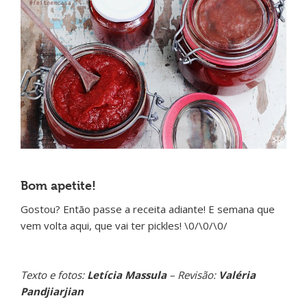
Bom apetite!
Gostou? Então passe a receita adiante! E semana que
vem volta aqui, que vai ter pickles! \0/\0/\0/
Texto e fotos:
Letícia Massula
– Revisão:
Valéria
Pandjiarjian