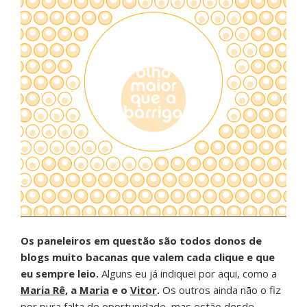
Os paneleiros em questão são todos donos de
blogs muito bacanas que valem cada clique e que
eu sempre leio.
Alguns eu já indiquei por aqui, como a
Maria Rê,
a
Maria
e o
Vitor
.
Os outros ainda não o fiz
por pura falta de oportunidade, mas estão desde