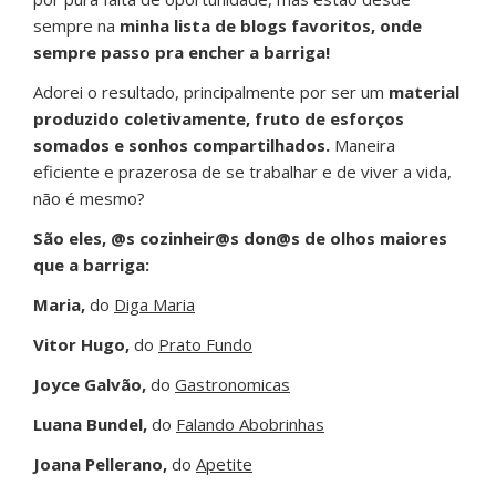
sempre na
minha lista de blogs favoritos, onde
sempre passo pra encher a barriga!
Adorei o resultado, principalmente por ser um
material
produzido coletivamente, fruto de esforços
somados e sonhos compartilhados.
Maneira
eficiente e prazerosa de se trabalhar e de viver a vida,
não é mesmo?
São eles, @s cozinheir@s don@s de olhos maiores
que a barriga:
Maria,
do
Diga Maria
Vitor Hugo,
do
Prato Fundo
Joyce Galvão,
do
Gastronomicas
Luana Bundel,
do
Falando Abobrinhas
Joana Pellerano,
do
Apetite