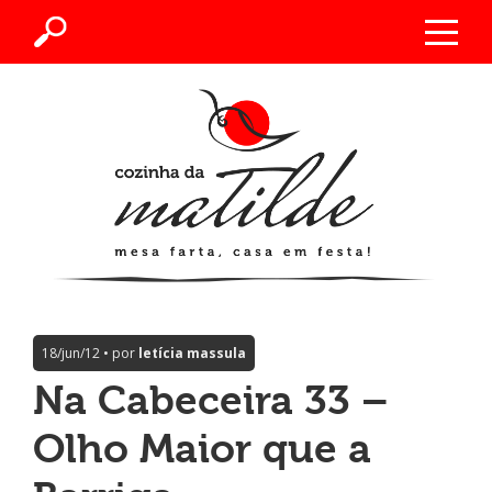
18/jun/12 • por
letícia massula
Na Cabeceira 33 –
Olho Maior que a