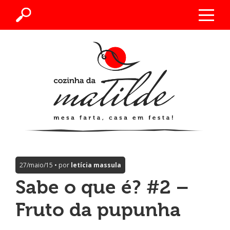
27/maio/15 • por
letícia massula
Sabe o que é? #2 –
Fruto da pupunha