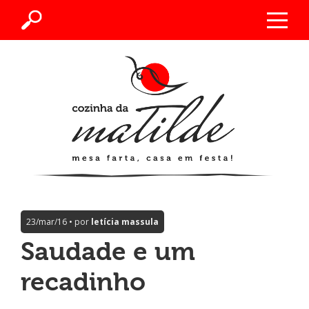
23/mar/16 • por
letícia massula
Saudade e um
recadinho