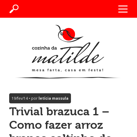
19/fev/14 • por
letícia massula
Trivial brazuca 1 –
Como fazer arroz