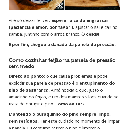
Aí é só deixar ferver,
esperar o caldo engrossar
(paciência e amor, por favor!),
ajustar o sal e cair no
samba, juntinho com o arroz branco. Ô delícia!
E por fim, chegou a danada da panela de pressão:
Como cozinhar feijão na panela de pressão
sem medo
Direto ao ponto:
o que causa problemas e pode
explodir sua panela de pressão é o
entupimento do
pino de segurança.
A má notícia é que, justo o
amadinho do feijão, é um dos maiores vilões quando se
trata de entupir o pino.
Como evitar?
Mantendo o buraquinho do pino sempre limpo,
sem resíduos.
Ter este cuidado no momento de limpar
a panela. Eu costumo retirar o pino e limprar o