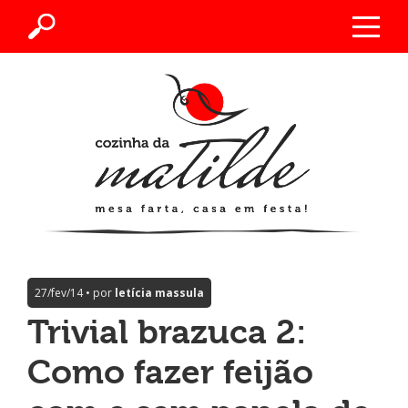
27/fev/14 • por
letícia massula
Trivial brazuca 2:
Como fazer feijão