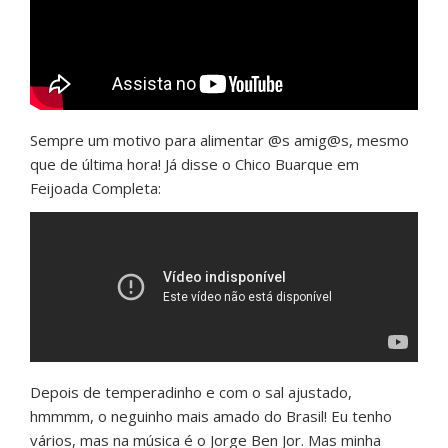
Sempre um motivo para alimentar @s amig@s, mesmo
que de última hora! Já disse o Chico Buarque em
Feijoada Completa:
Depois de temperadinho e com o sal ajustado,
hmmmm, o neguinho mais amado do Brasil! Eu tenho
vários, mas na música é o Jorge Ben Jor. Mas minha