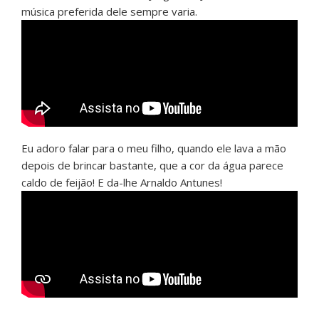
música preferida dele sempre varia.
Eu adoro falar para o meu filho, quando ele lava a mão
depois de brincar bastante, que a cor da água parece
caldo de feijão! E da-lhe Arnaldo Antunes!