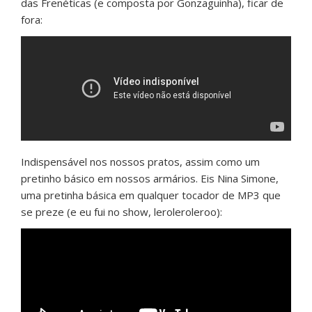
das Frenéticas (e composta por Gonzaguinha), ficar de
fora:
Indispensável nos nossos pratos, assim como um
pretinho básico em nossos armários. Eis Nina Simone,
uma pretinha básica em qualquer tocador de MP3 que
se preze (e eu fui no show, leroleroleroo):