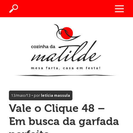
13/maio/13 • por
letícia massula
Vale o Clique 48 –
Em busca da garfada