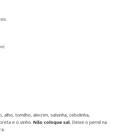
sto.
bo)
alho, tomilho, alecrim, salsinha, cebolinha,
preta e o vinho.
Não coloque sal.
Deixe o pernil na
ra.