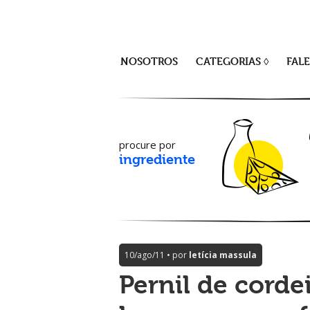
NOSOTROS
CATEGORIAS ◊
FAL
procure por
ingrediente
10/ago/11 • por
letícia massula
Pernil de cord