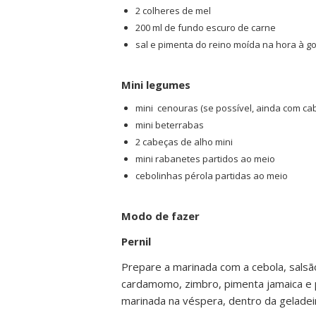
2 colheres de mel
200 ml de fundo escuro de carne
sal e pimenta do reino moída na hora à go
Mini legumes
mini cenouras (se possível, ainda com ca
mini beterrabas
2 cabeças de alho mini
mini rabanetes partidos ao meio
cebolinhas pérola partidas ao meio
Modo de fazer
Pernil
Prepare a marinada com a cebola, salsão, 
cardamomo, zimbro, pimenta jamaica e 
marinada na véspera, dentro da geladei