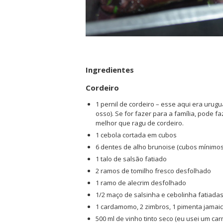
Ingredientes
Cordeiro
1 pernil de cordeiro – esse aqui era urug
osso). Se for fazer para a família, pode f
melhor que ragu de cordeiro.
1 cebola cortada em cubos
6 dentes de alho brunoise (cubos mínimos
1 talo de salsão fatiado
2 ramos de tomilho fresco desfolhado
1 ramo de alecrim desfolhado
1/2 maço de salsinha e cebolinha fatiada
1 cardamomo, 2 zimbros, 1 pimenta jamaic
500 ml de vinho tinto seco (eu usei um ca