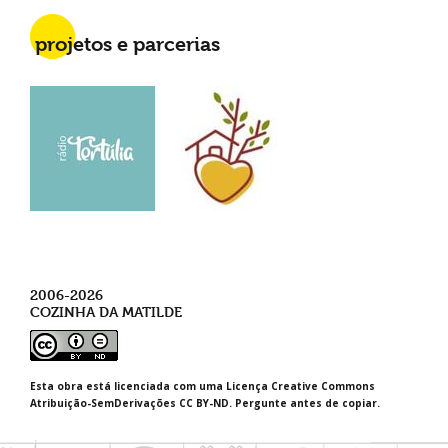
projetos e parcerias
2006-2026
COZINHA DA MATILDE
Esta obra está licenciada com uma Licença Creative Commons
Atribuição-SemDerivações CC BY-ND. Pergunte antes de copiar.