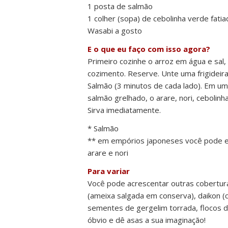
1 posta de salmão
1 colher (sopa) de cebolinha verde fatia
Wasabi a gosto
E o que eu faço com isso agora?
Primeiro cozinhe o arroz em água e sal,
cozimento. Reserve. Unte uma frigideir
Salmão (3 minutos de cada lado). Em um
salmão grelhado, o arare, nori, cebolin
Sirva imediatamente.
* Salmão
** em empórios japoneses você pode e
arare e nori
Para variar
Você pode acrescentar outras cobertur
(ameixa salgada em conserva), daikon (
sementes de gergelim torrada, flocos 
óbvio e dê asas a sua imaginação!