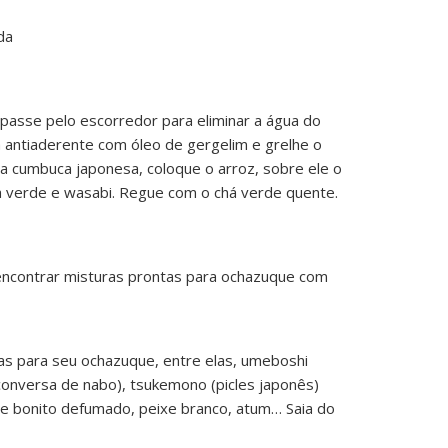
da
 passe pelo escorredor para eliminar a água do
a antiaderente com óleo de gergelim e grelhe o
a cumbuca japonesa, coloque o arroz, sobre ele o
ha verde e wasabi. Regue com o chá verde quente.
ncontrar misturas prontas para ochazuque com
as para seu ochazuque, entre elas, umeboshi
conversa de nabo), tsukemono (picles japonês)
de bonito defumado, peixe branco, atum… Saia do