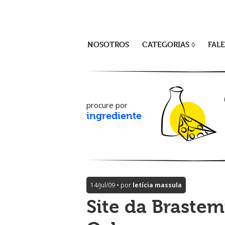
NOSOTROS
CATEGORIAS ◊
FAL
procure por
ingrediente
14/jul/09 • por
letícia massula
Site da Braste