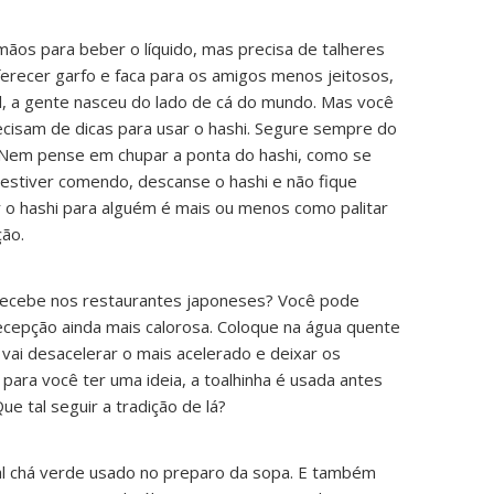
mãos para beber o líquido, mas precisa de talheres
ferecer garfo e faca para os amigos menos jeitosos,
al, a gente nasceu do lado de cá do mundo. Mas você
cisam de dicas para usar o hashi. Segure sempre do
r. Nem pense em chupar a ponta do hashi, como se
 estiver comendo, descanse o hashi e não fique
 o hashi para alguém é mais ou menos como palitar
ção.
 recebe nos restaurantes japoneses? Você pode
cepção ainda mais calorosa. Coloque na água quente
vai desacelerar o mais acelerado e deixar os
 para você ter uma ideia, a toalhinha é usada antes
Que tal seguir a tradição de lá?
onal chá verde usado no preparo da sopa. E também