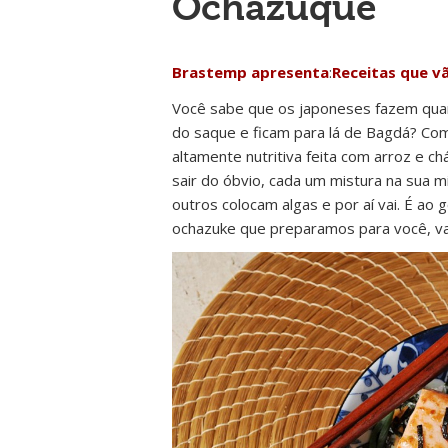
Ochazuque
Brastemp apresenta
:
Receitas que v
Você sabe que os japoneses fazem qu
do saque e ficam para lá de Bagdá? C
altamente nutritiva feita com arroz e
sair do óbvio, cada um mistura na sua m
outros colocam algas e por aí vai. É ao
ochazuke que preparamos para você, vai 