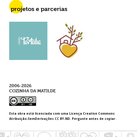
projetos e parcerias
2006-2026
COZINHA DA MATILDE
Esta obra está licenciada com uma Licença Creative Commons
Atribuição-SemDerivações CC BY-ND. Pergunte antes de copiar.