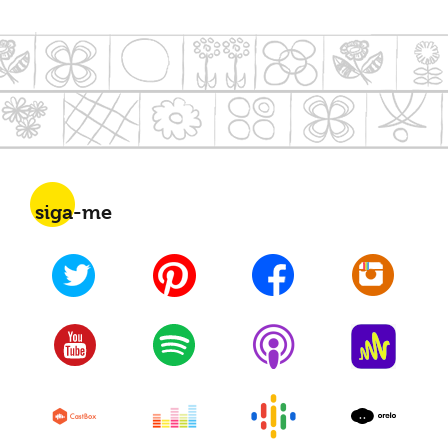
siga-me