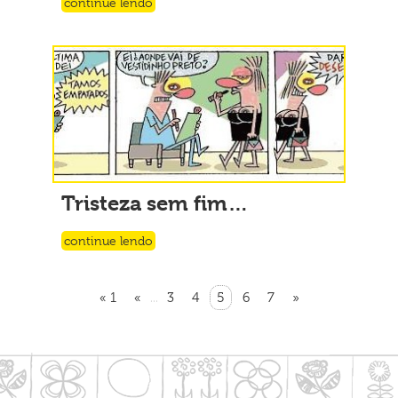
continue lendo
Tristeza sem fim…
continue lendo
« 1
«
3
4
5
6
7
»
...