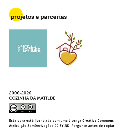
projetos e parcerias
2006-2026
COZINHA DA MATILDE
Esta obra está licenciada com uma Licença Creative Commons
Atribuição-SemDerivações CC BY-ND. Pergunte antes de copiar.