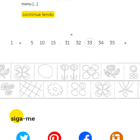
menu […]
continue lendo
«
1
«
5
10
15
31
32
33
34
35
»
...
...
...
siga-me