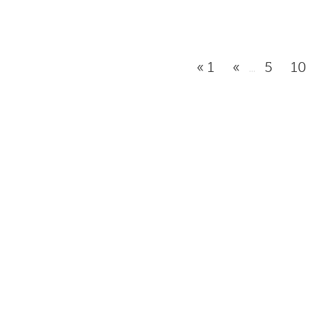
« 1
«
5
10
...