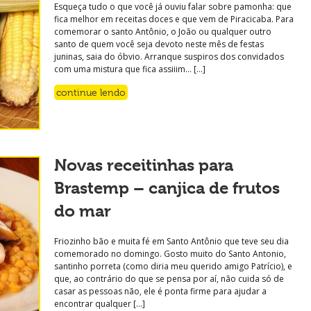
Esqueça tudo o que você já ouviu falar sobre pamonha: que
fica melhor em receitas doces e que vem de Piracicaba. Para
comemorar o santo Antônio, o João ou qualquer outro
santo de quem você seja devoto neste mês de festas
juninas, saia do óbvio. Arranque suspiros dos convidados
com uma mistura que fica assiiim… […]
continue lendo
Novas receitinhas para
Brastemp – canjica de frutos
do mar
Friozinho bão e muita fé em Santo Antônio que teve seu dia
comemorado no domingo. Gosto muito do Santo Antonio,
santinho porreta (como diria meu querido amigo Patrício), e
que, ao contrário do que se pensa por aí, não cuida só de
casar as pessoas não, ele é ponta firme para ajudar a
encontrar qualquer […]