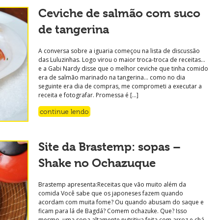
Ceviche de salmão com suco
de tangerina
A conversa sobre a iguaria começou na lista de discussão
das Luluzinhas. Logo virou o maior troca-troca de receitas…
e a Gabi Nardy disse que o melhor ceviche que tinha comido
era de salmão marinado na tangerina… como no dia
seguinte era dia de compras, me comprometi a executar a
receita e fotografar. Promessa é […]
continue lendo
Site da Brastemp: sopas –
Shake no Ochazuque
Brastemp apresenta:Receitas que vão muito além da
comida Você sabe que os japoneses fazem quando
acordam com muita fome? Ou quando abusam do saque e
ficam para lá de Bagdá? Comem ochazuke. Que? Isso
mesmo, uma sopa altamente nutritiva feita com arroz e chá