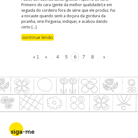
Primeiro do cara (gente da melhor qualidade!) e em
seguida do cordeiro fora de série que ele produz. Fui
a nocaute quando senti a doçura da gordura da
picanha, virei freguesa, indiquei, e acabou dando
certo […]
continue lendo
« 1
«
4
5
6
7
8
»
...
...
siga-me