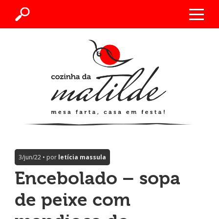
3/jun/22 • por
letícia massula
Encebolado – sopa
de peixe com