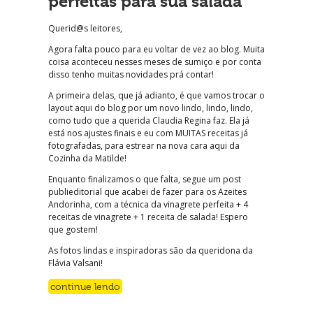
perfeitas para sua salada
Querid@s leitores,
Agora falta pouco para eu voltar de vez ao blog. Muita
coisa aconteceu nesses meses de sumiço e por conta
disso tenho muitas novidades prá contar!
A primeira delas, que já adianto, é que vamos trocar o
layout aqui do blog por um novo lindo, lindo, lindo,
como tudo que a querida Claudia Regina faz. Ela já
está nos ajustes finais e eu com MUITAS receitas já
fotografadas, para estrear na nova cara aqui da
Cozinha da Matilde!
Enquanto finalizamos o que falta, segue um post
publieditorial que acabei de fazer para os Azeites
Andorinha, com a técnica da vinagrete perfeita + 4
receitas de vinagrete + 1 receita de salada! Espero
que gostem!
As fotos lindas e inspiradoras são da queridona da
Flávia Valsani!
continue lendo