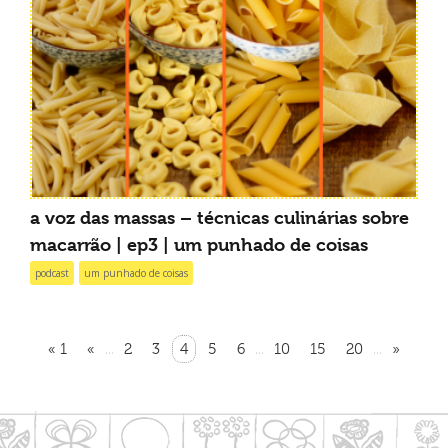
a voz das massas – técnicas culinárias sobre
macarrão | ep3 | um punhado de coisas
podcast
um punhado de coisas
« 1
«
2
3
4
5
6
10
15
20
»
...
...
...